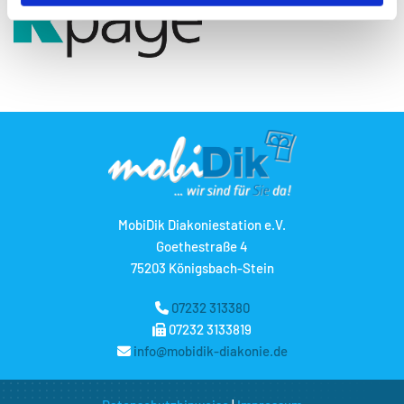
MobiDik Diakoniestation e.V.
Goethestraße 4
75203 Königsbach-Stein
07232 313380

07232 3133819

info@mobidik-diakonie.de
