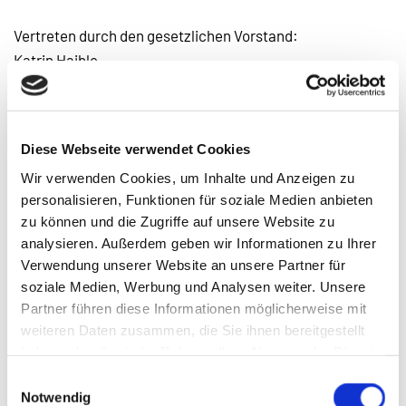
Vertreten durch den gesetzlichen Vorstand:
Katrin Haible
Vereinsregister: VR 501491
Amtsgericht Mannheim, Goethestraße 4, 75203
Diese Webseite verwendet Cookies
Königsbach-Stein
Wir verwenden Cookies, um Inhalte und Anzeigen zu
personalisieren, Funktionen für soziale Medien anbieten
zu können und die Zugriffe auf unsere Website zu
Evang. Krankenhilfsverein Königsbach e.V.
analysieren. Außerdem geben wir Informationen zu Ihrer
Goethestraße 4
Verwendung unserer Website an unsere Partner für
75203 Königsbach-Stein
soziale Medien, Werbung und Analysen weiter. Unsere
Partner führen diese Informationen möglicherweise mit
Telefon:
07232 31338-16
weiteren Daten zusammen, die Sie ihnen bereitgestellt
haben oder die sie im Rahmen Ihrer Nutzung der Dienste
Fax: 07232 31338-19
gesammelt haben.
E-Mail:
info@khv-koenigsbach.de
Einwilligungsauswahl
Notwendig